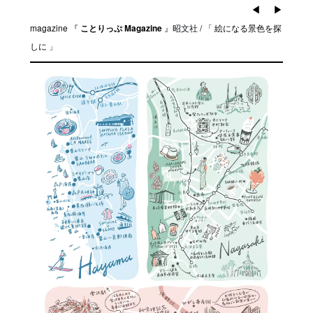
◀︎
▶︎
magazine 『
』
昭文社
/
「
絵になる景色を探
ことりっぷ Magazine
しに
」