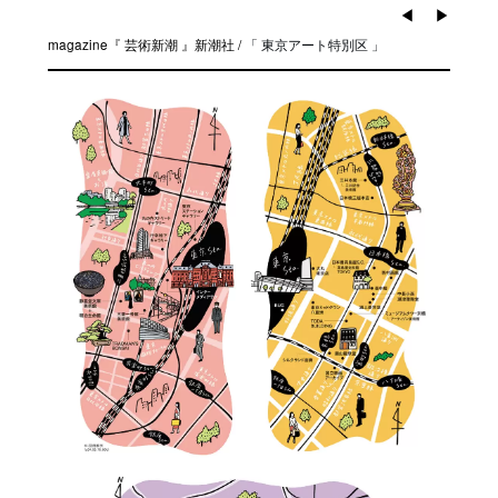
◀︎
▶︎
magazine『 芸術新潮 』新潮社 /
「 東京アート特別区 」