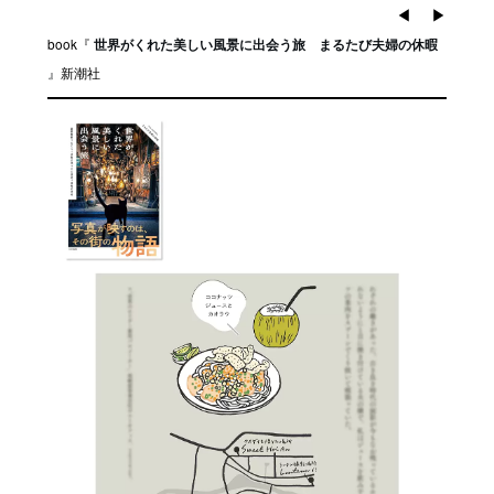
◀︎
▶︎
book『
世界がくれた美しい風景に出会う旅 まるたび夫婦の休暇
』
新潮社